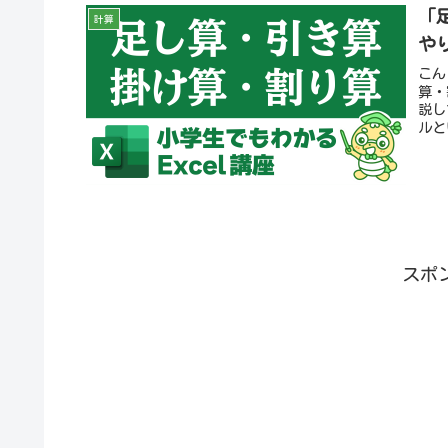
「
計算
や
こん
算・
説し
ルと
スポ