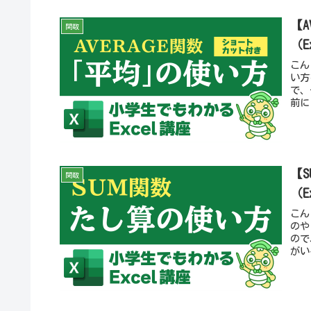
【
関数
（
こん
い方
で、
前に
【
関数
（E
こん
のや
ので
がい