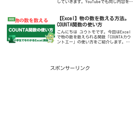
していきます。YouTubeでも同じ内容を
解説しているので、そちらも見てね♪関
数ってなに？まず AVERAGE関数の説明に
入る前に「関数ってなに？」という方...
【Excel】物の数を数える方法。
関数
COUNTA関数の使い方
こんにちは ユウトモです。今回はExcel
で物の数を数えられる関数「COUNTAカウ
ントエー」の使い方をご紹介します。
YouTubeでも同じ内容を解説しているの
で、そちらも見てね♪関数ってなに？ま
ず関数ってなに？という方がいると思い
ます。説...
スポンサーリンク