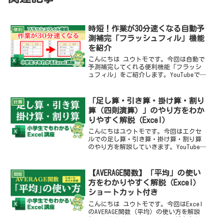
時短！作業が30分速くなる自動予
便利
測補完「フラッシュフィル」機能
を紹介
こんにちは ユウトモです。今回は自動で
予測補完してくれる便利機能「フラッシ
ュフィル」をご紹介します。YouTubeで
も同じ内容を解説しているので、そちら
も見てね♪フラッシュフィルを使おう
「フラッシュフィル」ってなに？という
「足し算・引き算・掛け算・割り
計算
のを説明する前に実...
算（四則演算）」のやり方をわか
りやすく解説（Excel）
こんにちはユウトモです。今回はエクセ
ルでの足し算・引き算・掛け算・割り算
のやり方を解説していきます。YouTube
でも同じ内容を解説しているので、そち
らも見てね♪ExcelにはセルがあるExcel
にはセルという物があります。上の画像
【AVERAGE関数】「平均」の使い
関数
の数字の...
方をわかりやすく解説（Excel）
ショートカット付き
こんにちは ユウトモです。今回はExcel
のAVERAGE関数（平均）の使い方を解説